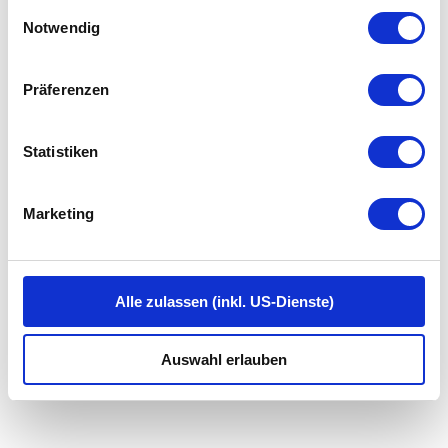
gesammelt haben.
E
Notwendig
i
n
w
Präferenzen
i
l
l
Statistiken
i
g
Marketing
u
n
g
s
Alle zulassen (inkl. US-Dienste)
a
u
Auswahl erlauben
s
w
a
h